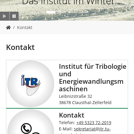
Das Institut im Winter
n
S
Kontakt
i
e
s
Kontakt
i
n
d
Institut für Tribologie
h
und
i
Energiewandlungsm
e
r
aschinen
:
Leibnizstraße 32
38678 Clausthal-Zellerfeld
Kontakt
Telefon:
+49 5323 72-2019
E-Mail:
sekretariat
@
itr.tu-